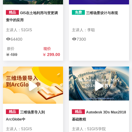
精品
免费
GIS在土地利用与变更调
三维场景设计与表现
查中的应用
主讲人：51GIS
主讲人：李聪
64400
7300
499
299.00
精品
精品
三维场景导入到
Autodesk 3Ds Max2018
ArcGlobe中
基础教程
主讲人：51GIS
主讲人：51GIS学院