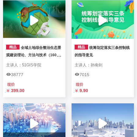
精品
精品
全域土地综合整治生态景
统筹划定落实三条控制线
观建设理论、方法与技术（160分
的指导意见
钟）
主讲人：51GIS学院
主讲人：孙南剑
38777
7015
399.00
9.90