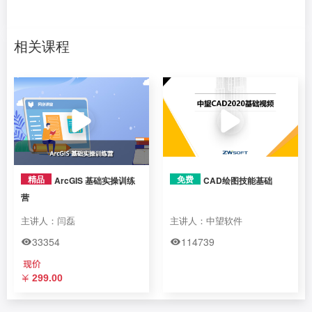
2.5.2 一个图层所有对象都标注
相关课程
2.5.3 取字段右边5位.
2.5.4 标注面积为亩，保留一位小数.
2.5.5 标注压盖处理
2.6 分式标注
2.7 等高线标注
精品
免费
ArcGIS 基础实操训练
CAD绘图技能基础
营
2.8 Maplex标注
主讲人：闫磊
主讲人：中望软件
3.数据编辑
33354
114739
4.数据采集和处理
299.00
5.数据转换