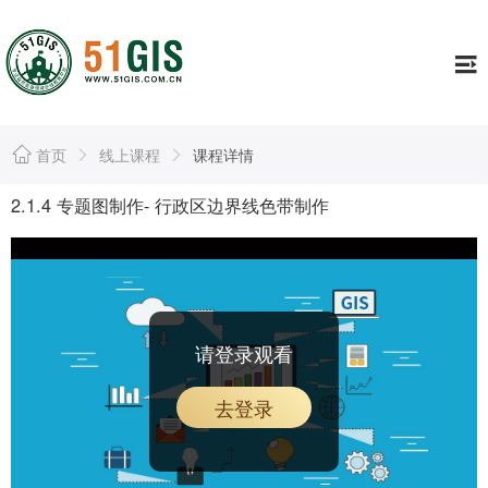
工具
Tools
证书专栏
Continuing
行业资讯
Information
首页
线上课程
课程详情
资源库
Resource
2.1.4 专题图制作- 行政区边界线色带制作
公司简介
About
个人中心
Usercenter
请登录观看
去登录