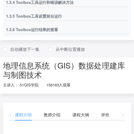
1.3.4 Toolbox工具运行和错误解决方法
1.3.5 Toolbox工具设置前台运行
1.3.6 Toolbox运行结果的查看
1.4 ArcGIS矢量数据和存储
自动播放下一集
从中断位置播放
1.5 数据建库
地理信息系统（GIS）数据处理建库
1.5.1 修改字段高级方法.
与制图技术
1.6.1 数据库的维护
主讲人： 51GIS学院
156163人观看
1.6.2 版本的升降级
2.1.1专题图制作- 一般专题
课程介绍
教师介绍
课程大纲
评价
开放资
2.1.2专题图制作- 符号匹配专题