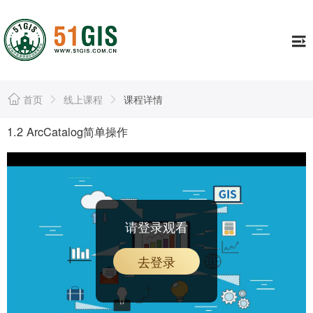
工具
Tools
证书专栏
Continuing
行业资讯
Information
首页
线上课程
课程详情
资源库
Resource
1.2 ArcCatalog简单操作
公司简介
About
个人中心
Usercenter
请登录观看
去登录