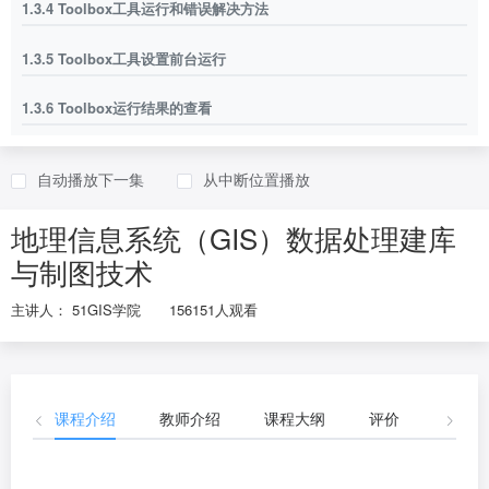
1.3.4 Toolbox工具运行和错误解决方法
1.3.5 Toolbox工具设置前台运行
1.3.6 Toolbox运行结果的查看
1.4 ArcGIS矢量数据和存储
自动播放下一集
从中断位置播放
1.5 数据建库
地理信息系统（GIS）数据处理建库
1.5.1 修改字段高级方法.
与制图技术
1.6.1 数据库的维护
主讲人： 51GIS学院
156151人观看
1.6.2 版本的升降级
2.1.1专题图制作- 一般专题
课程介绍
教师介绍
课程大纲
评价
开放资
2.1.2专题图制作- 符号匹配专题