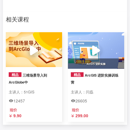
2.5.2 一个图层所有对象都标注
相关课程
2.5.3 取字段右边5位.
2.5.4 标注面积为亩，保留一位小数.
2.5.5 标注压盖处理
2.6 分式标注
2.7 等高线标注
精品
精品
三维场景导入到
ArcGIS 进阶实操训练
ArcGlobe中
营
2.8 Maplex标注
主讲人：51GIS
主讲人：闫磊
3.数据编辑
12457
26605
4.数据采集和处理
9.90
299.00
5.数据转换