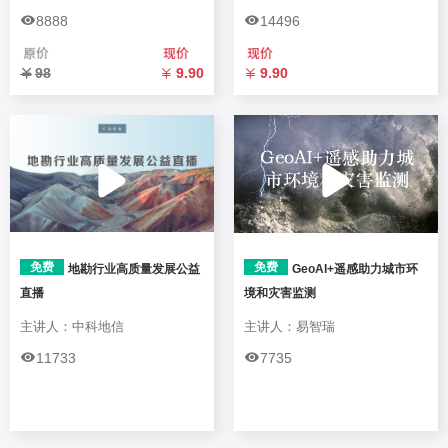
8888
14496
98
9.90
9.90
免费
免费
地勘行业高质量发展公益
GeoAI+遥感助力城市环
直播
境和灾害监测
主讲人：中科地信
主讲人：易智瑞
11733
7735