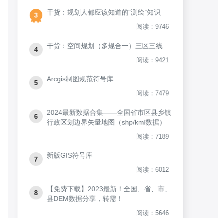
干货：规划人都应该知道的“测绘”知识
3
阅读：9746
干货：空间规划（多规合一）三区三线
4
阅读：9421
Arcgis制图规范符号库
5
阅读：7479
2024最新数据合集——全国省市区县乡镇
6
行政区划边界矢量地图（shp/kml数据）
阅读：7189
新版GIS符号库
7
阅读：6012
【免费下载】2023最新！全国、省、市、
8
县DEM数据分享，转需！
阅读：5646