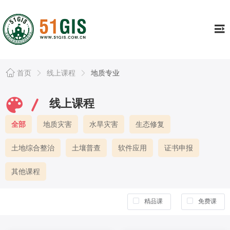
工具
Tools
证书专栏
Continuing
行业资讯
Information
首页
线上课程
地质专业
资源库
Resource
线上课程
公司简介
About
全部
地质灾害
水旱灾害
生态修复
个人中心
Usercenter
土地综合整治
土壤普查
软件应用
证书申报
其他课程
精品课
免费课