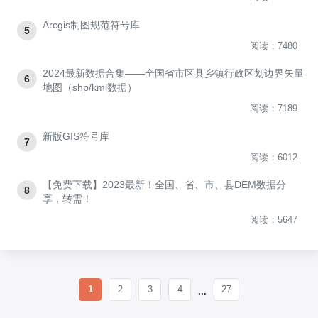
Arcgis制图规范符号库
5
阅读：7480
2024最新数据合集——全国省市区县乡镇行政区划边界矢量
6
地图（shp/kml数据）
阅读：7189
新版GIS符号库
7
阅读：6012
【免费下载】2023最新！全国、省、市、县DEM数据分
8
享，转需！
阅读：5647
1
2
3
4
27
...