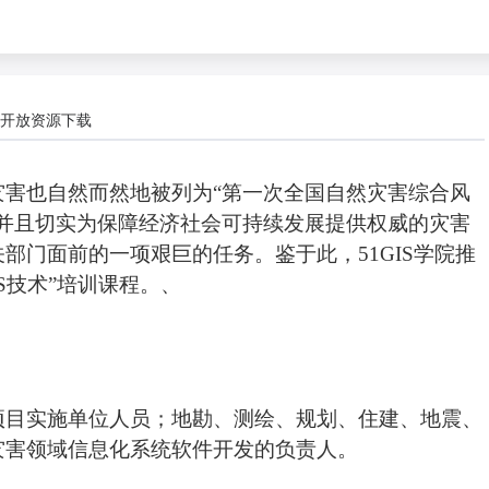
开放资源下载
灾害也自然而然地被列为
“第一次全国自然灾害综合风
，并且切实为保障经济社会可持续发展提供权威的灾害
关部门面前的一项艰巨的任务。鉴于此，
51GIS
学院推
S技术”培训
课程。、
项目实施单位人员；
地
勘
、测绘、规划、
住建、地震、
灾害领域信息化系统软件开发的
负责人
。