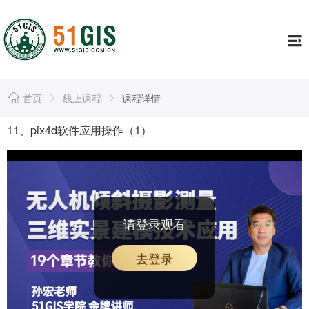
工具
Tools
证书专栏
Continuing
行业资讯
Information
首页
线上课程
课程详情
资源库
Resource
11、pix4d软件应用操作（1）
公司简介
About
个人中心
Usercenter
请登录观看
去登录