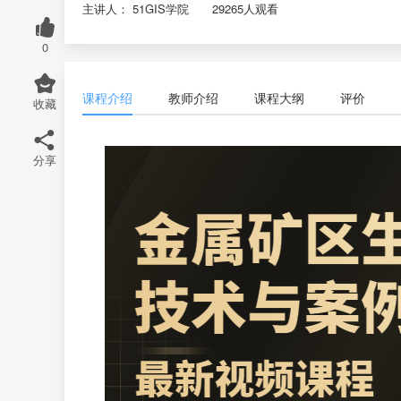
主讲人： 51GIS学院
29265人观看
0
课程介绍
教师介绍
课程大纲
评价
收藏
分享